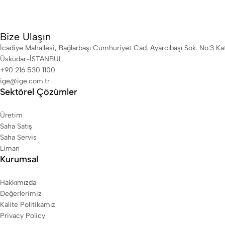
Bize Ulaşın
İcadiye Mahallesi, Bağlarbaşı Cumhuriyet Cad. Ayarcıbaşı Sok. No:3 K
Üsküdar-İSTANBUL
+90 216 530 1100
ige@ige.com.tr
Sektörel Çözümler
Üretim
Saha Satış
Saha Servis
Liman
Kurumsal
Hakkımızda
Değerlerimiz
Kalite Politikamız
Privacy Policy