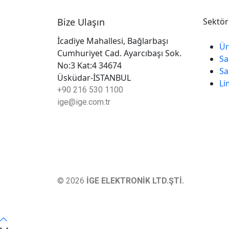
Bize Ulaşın
Sektör
İcadiye Mahallesi, Bağlarbaşı
Ür
Cumhuriyet Cad. Ayarcıbaşı Sok.
Sa
No:3 Kat:4 34674
Sa
Üsküdar-İSTANBUL
Li
+90 216 530 1100
ige@ige.com.tr
© 2026
İGE ELEKTRONİK LTD.ŞTİ.