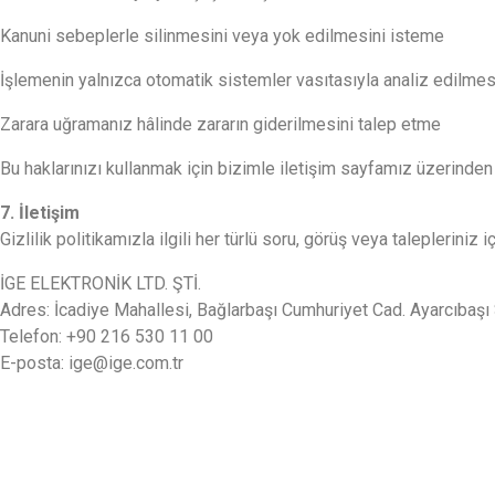
Kanuni sebeplerle silinmesini veya yok edilmesini isteme
İşlemenin yalnızca otomatik sistemler vasıtasıyla analiz edilmes
Zarara uğramanız hâlinde zararın giderilmesini talep etme
Bu haklarınızı kullanmak için bizimle iletişim sayfamız üzerinden 
7. İletişim
Gizlilik politikamızla ilgili her türlü soru, görüş veya talepleriniz 
İGE ELEKTRONİK LTD. ŞTİ.
Adres: İcadiye Mahallesi, Bağlarbaşı Cumhuriyet Cad. Ayarcıba
Telefon: +90 216 530 11 00
E-posta: ige@ige.com.tr