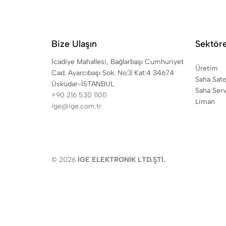
Bize Ulaşın
Sektör
İcadiye Mahallesi, Bağlarbaşı Cumhuriyet
Üretim
Cad. Ayarcıbaşı Sok. No:3 Kat:4 34674
Saha Satı
Üsküdar-İSTANBUL
Saha Serv
+90 216 530 1100
Liman
ige@ige.com.tr
© 2026
İGE ELEKTRONİK LTD.ŞTİ.