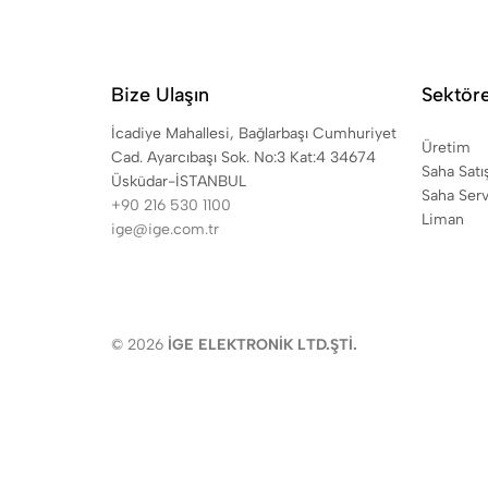
Bize Ulaşın
Sektör
İcadiye Mahallesi, Bağlarbaşı Cumhuriyet
Üretim
Cad. Ayarcıbaşı Sok. No:3 Kat:4 34674
Saha Satı
Üsküdar-İSTANBUL
Saha Serv
+90 216 530 1100
Liman
ige@ige.com.tr
© 2026
İGE ELEKTRONİK LTD.ŞTİ.