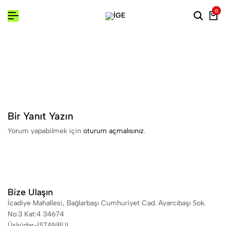
0
Searc
Ca
Bir Yanıt Yazın
Yorum yapabilmek için
oturum açmalısınız
.
Bize Ulaşın
İcadiye Mahallesi, Bağlarbaşı Cumhuriyet Cad. Ayarcıbaşı Sok.
No:3 Kat:4 34674
Üsküdar-İSTANBUL