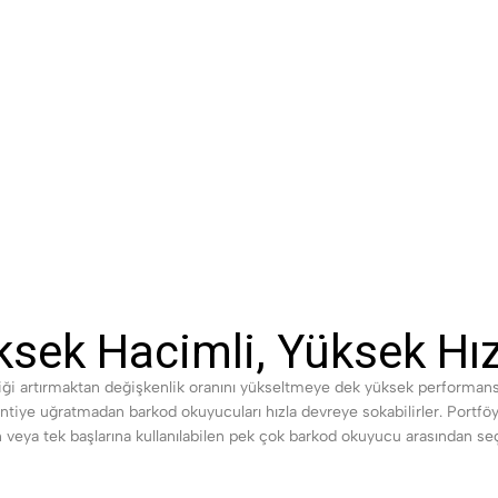
üksek Hacimli, Yüksek H
liği artırmaktan değişkenlik oranını yükseltmeye dek yüksek performanslı
kesintiye uğratmadan barkod okuyucuları hızla devreye sokabilirler. Portf
n veya tek başlarına kullanılabilen pek çok barkod okuyucu arasından se