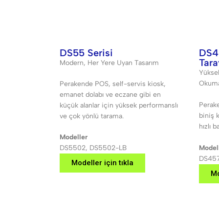
DS55 Serisi
DS45
Tara
Modern, Her Yere Uyan Tasarım
Yüksek
Okum
Perakende POS, self-servis kiosk,
emanet dolabı ve eczane gibi en
Perake
küçük alanlar için yüksek performanslı
biniş 
ve çok yönlü tarama.
hızlı 
Modeller
DS5502, DS5502-LB
Model
DS45
Modeller için tıkla
Mo