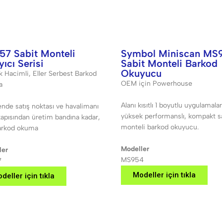
7 Sabit Monteli
Symbol Miniscan MS
yıcı Serisi
Sabit Monteli Barkod
Okuyucu
 Hacimli, Eller Serbest Barkod
OEM için Powerhouse
a
Alanı kısıtlı 1 boyutlu uygulamalar
nde satış noktası ve havalimanı
yüksek performanslı, kompakt s
kapısından üretim bandına kadar,
monteli barkod okuyucu.
barkod okuma
Modeller
ler
MS954
7
Modeller için tıkla
deller için tıkla