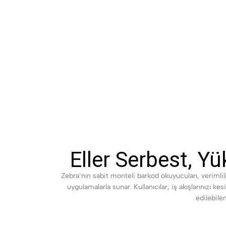
Okuyucular
Eller Serbest, Y
Zebra’nın sabit monteli barkod okuyucuları, verimli
uygulamalarla sunar. Kullanıcılar, iş akışlarınızı 
edilebile