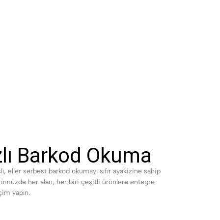
ızlı Barkod Okuma
, eller serbest barkod okumayı sıfır ayakizine sahip
öyümüzde her alan, her biri çeşitli ürünlere entegre
çim yapın.