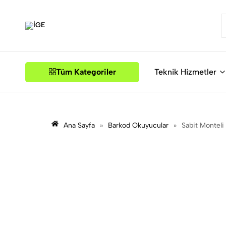
İGE
Tüm Kategoriler
Teknik Hizmetler
Ana Sayfa
»
Barkod Okuyucular
»
Sabit Monteli
Sabit Monteli Barko