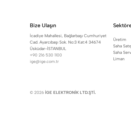
Bize Ulaşın
Sektör
İcadiye Mahallesi, Bağlarbaşı Cumhuriyet
Üretim
Cad. Ayarcıbaşı Sok. No:3 Kat:4 34674
Saha Satı
Üsküdar-İSTANBUL
Saha Serv
+90 216 530 1100
Liman
ige@ige.com.tr
© 2026
İGE ELEKTRONİK LTD.ŞTİ.