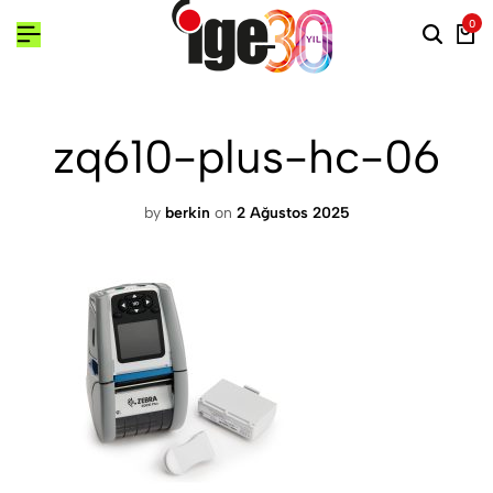
0
zq610-plus-hc-06
by
berkin
on
2 Ağustos 2025