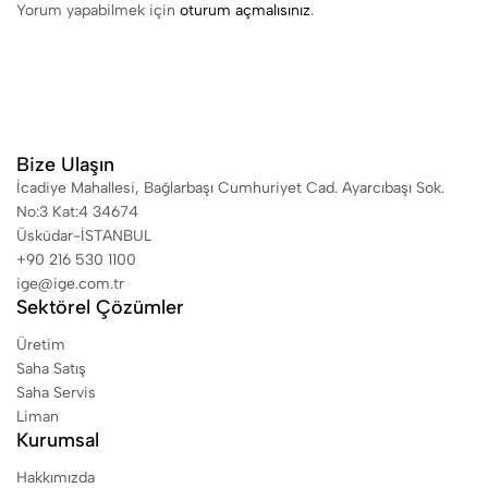
Yorum yapabilmek için
oturum açmalısınız
.
Bize Ulaşın
İcadiye Mahallesi, Bağlarbaşı Cumhuriyet Cad. Ayarcıbaşı Sok.
No:3 Kat:4 34674
Üsküdar-İSTANBUL
+90 216 530 1100
ige@ige.com.tr
Sektörel Çözümler
Üretim
Saha Satış
Saha Servis
Liman
Kurumsal
Hakkımızda