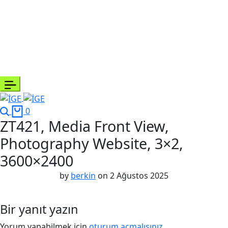
Search
Cart
0
ZT421, Media Front View,
Photography Website, 3×2,
3600×2400
by
berkin
on
2 Ağustos 2025
Bir yanıt yazın
Yorum yapabilmek için
oturum açmalısınız
.