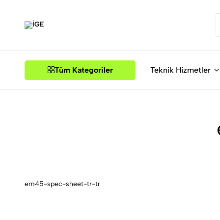
İGE
Tüm Kategoriler
Teknik Hizmetler
em45-spec-sheet-tr-tr