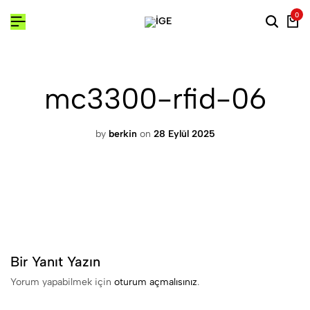
0
Searc
Ca
mc3300-rfid-06
by
berkin
on
28 Eylül 2025
Bir Yanıt Yazın
Yorum yapabilmek için
oturum açmalısınız
.