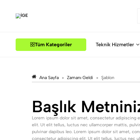
İGE
Tüm Kategoriler
Teknik Hizmetler
Ana Sayfa
»
Zamanı Geldi
»
Şablon
Başlık Metnini
Lorem ipsum dolor sit amet, consectetur adipiscing eli
elit. Ut elit tellus, luctus nec ullamcorper mattis, pul
pulvinar dapibus leo. Lorem ipsum dolor sit amet, conse
consectetur adipiscing elit. Ut elit tellus, luctus nec 