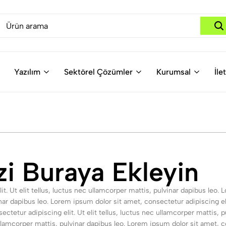
Yazılım
Sektörel Çözümler
Kurumsal
İle
zi Buraya Ekleyin
t. Ut elit tellus, luctus nec ullamcorper mattis, pulvinar dapibus leo
vinar dapibus leo. Lorem ipsum dolor sit amet, consectetur adipiscing eli
ctetur adipiscing elit. Ut elit tellus, luctus nec ullamcorper mattis, 
ullamcorper mattis, pulvinar dapibus leo. Lorem ipsum dolor sit amet, co