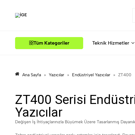
İGE
Tüm Kategoriler
Teknik Hizmetler
Ana Sayfa
»
Yazıcılar
»
Endüstriyel Yazıcılar
»
ZT400
ZT400 Serisi Endüstr
Yazıcılar
Değişen İş İhtiyaçlarınızla Büyümek Üzere Tasarlanmış Dayanıkl