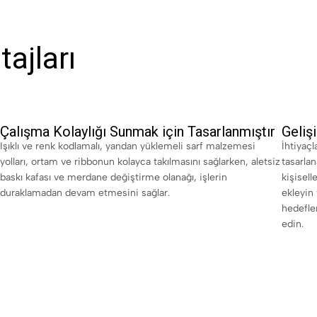
ajları
Çalışma Kolaylığı Sunmak için Tasarlanmıştır
Geliş
Işıklı ve renk kodlamalı, yandan yüklemeli sarf malzemesi
İhtiyaç
yolları, ortam ve ribbonun kolayca takılmasını sağlarken, aletsiz
tasarla
baskı kafası ve merdane değiştirme olanağı, işlerin
kişisell
duraklamadan devam etmesini sağlar.
ekleyin 
hedefle
edin.