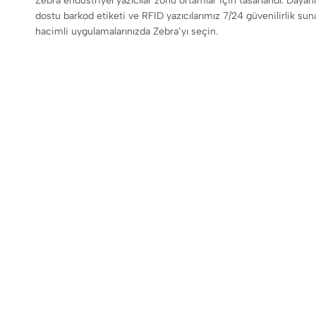
Zebra endüstriyel yazıcılar zorlu ortamlar için tasarlandı. Dayanı
dostu barkod etiketi ve RFID yazıcılarımız 7/24 güvenilirlik s
hacimli uygulamalarınızda Zebra’yı seçin.