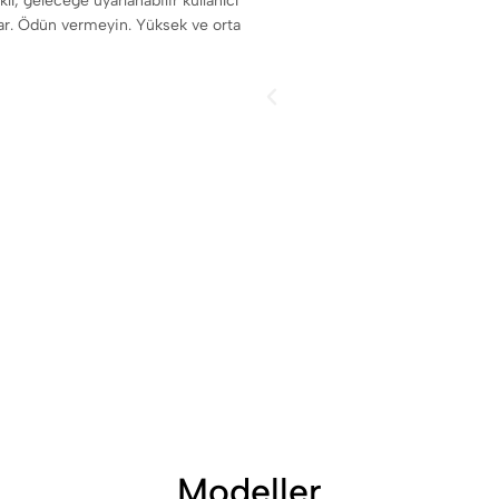
klı, geleceğe uyarlanabilir kullanıcı
unar. Ödün vermeyin. Yüksek ve orta
Modeller