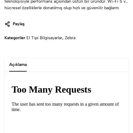
teknolojisiyle performans açısından üstün bir üründür. Wi-Fi 5 ve
hücresel özelliklerle donatılmış olup hızlı ve güvenilir bağlantı
sunar. İster içeride, ister dışarıda veya hareket halinde olun,
bağlantıda ve üretken kalmanızı sağlayan bu cihaz, güvenilir ve
Paylaş
kesintisiz bağlantıya ihtiyaç duyan herkes için mükemmel bir
yardımcıdır.
Kategoriler
El Tipi Bilgisayarlar
,
Zebra
Açıklama