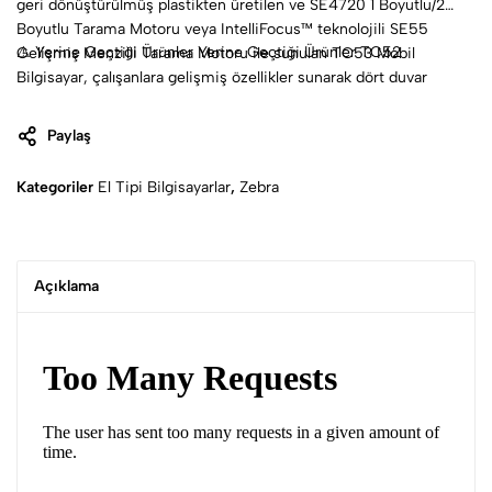
geri dönüştürülmüş plastikten üretilen ve SE4720 1 Boyutlu/2
Boyutlu Tarama Motoru veya IntelliFocus™ teknolojili SE55
⚠ Yerine Geçtiği Ürünler Yerine Geçtiği Ürünler TC52
Gelişmiş Menzilli Tarama Motoru ile sunulan TC53 Mobil
Bilgisayar, çalışanlara gelişmiş özellikler sunarak dört duvar
arasında kullanılabilirliğini ve çok yönlülüğünü daha da artırır.
Paylaş
Kategoriler
El Tipi Bilgisayarlar
,
Zebra
Açıklama