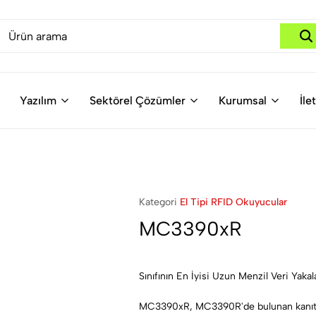
Yazılım
Sektörel Çözümler
Kurumsal
İle
Kategori
El Tipi RFID Okuyucular
MC3390xR
Sınıfının En İyisi Uzun Menzil Veri Yak
MC3390xR, MC3390R'de bulunan kanıtla