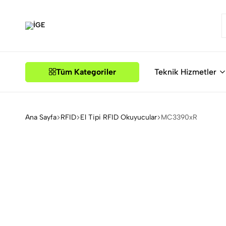
İGE
Tüm Kategoriler
Teknik Hizmetler
Ana Sayfa
RFID
El Tipi RFID Okuyucular
MC3390xR