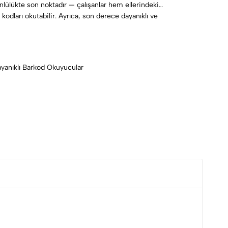
lülükte son noktadır — çalışanlar hem ellerindeki
kodları okutabilir. Ayrıca, son derece dayanıklı ve
 elde edersiniz.
ayanıklı Barkod Okuyucular