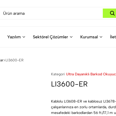
Yazılım
Sektörel Çözümler
Kurumsal
İle
lar
LI3600-ER
Kategori
Ultra Dayanıklı Barkod Okuyuc
LI3600-ER
Kablolu LI3608-ER ve kablosuz LI3678-ER
çalışanlarınıza en zorlu ortamlarda, dur
mesafedeki barkodlardan 56 ft./17,1 m 