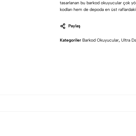
tasarlanan bu barkod okuyucular çok yön
kodları hem de depoda en üst raflardaki 
dondurucuda kullanıma hazır bir tasarım
Paylaş
Kategoriler
Barkod Okuyucular
,
Ultra D