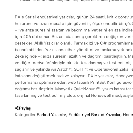
PXie Serisi endüstriyel yazıcılar, günün 24 saati, kritik görev u
huzurunu ve uzun mesafe için güvenilir, ölçeklenebilir bir çö
–: ve arıza süresini azaltan ve bakım maliyetlerini en aza ind
için 406 dpi sunar. Bu, anında sonuç gerektiren değişken veriler
destekler. Akıllı Yazıcılar olarak, Parmak İzi ve C# programlama
barındırabilirler. Yazıcıların: cihaz yönetimi ve tanılama yete
Zeka içinde –: arıza süresini azaltın ve dağıtımı basitleştirin. 
ve diğer medya ürünleriyle birlikte tasarlanmış ve test edilmi
sağlanır ve yakında AirWatch®:, SOTI™: ve Operasyonel Zeka ile 
kafalarını değiştirmek hızlı ve kolaydır . PXie yazıcılar, Honeyw
performansı optimize eder. web tabanlı PrintSet Konfigürasyon 
dağıtımı basitleştirin. Manyetik QuickMount™: yazıcı kafası tasar
tasarlanmış ve test edilmiş olup, orijinal Honeywell medyasıyla
Paylaş
Kategoriler
Barkod Yazıcılar
,
Endüstriyel Barkod Yazıcılar
,
Hone