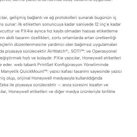
zıcılar, gelişmiş bağlantı ve ağ protokolleri sunarak bugünün iç
s sunar: ilk etiketten sonuncuya kadar saniyede 12 inç'e kadar
mevcuttur ve PX4ie ayrıca hız kaybı olmadan hassas etiketleme
akıllı tasarım özellikleri, zorlu ortamlarda artan üretkenliği
l süreçlerin düzenlenmesine yardımcı olan bağımsız uygulamaları
kında piyasaya sürülecektir AirWatch®:, SOTI™: ve Operasyonel
eğiştirmek hızlı ve kolaydır. PXie yazıcılar, Honeywell etiketleri
ize eder. web tabanlı PrintSet Konfigürasyon Yönetiminde
n. Manyetik QuickMount™: yazıcı kafası tasarımı sayesinde yazıcı
lmiş olup, orijinal Honeywell medyasıyla kullanıldığında
 ile piyasaya sürülecektir –: arıza süresini kısaltın ve
ılar, Honeywell etiketleri ve diğer medya ürünleriyle birlikte