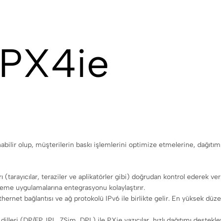
 PX4ie
ilir olup, müşterilerin baskı işlemlerini optimize etmelerine, dağıtımı k
arı (tarayıcılar, teraziler ve aplikatörler gibi) doğrudan kontrol ederek verim
leme uygulamalarına entegrasyonu kolaylaştırır.
Ethernet bağlantısı ve ağ protokolü IPv6 ile birlikte gelir. En yüksek d
 dilleri (DP/FP, IPL, ZSim, DPL) ile PXie yazıcılar, hızlı dağıtımı deste