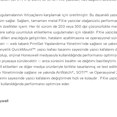
ygulamalarının ihtiyaçlarını karşılamak için üretilmiştir. Bu dayanıklı ya
züm sağlar. Sağlam, tamamen metal PXie yazıcılar olağanüstü performan
iren özellikler içerir. Her iki sürüm de 203 veya 300 dpi çözünürlükte 
e sahip uyumluluk etiketleme uygulamaları için idealdir. PXie yazıcıların 
 dilleri aracılığıyla geliştirilen, hataların azaltılmasına ve operasyone
nekleri –: web tabanlı PrintSet Yapılandırma Yönetimi'nde sağlanır ve ya
Manyetik QuickMount™: yazıcı kafası tasarımı sayesinde yazıcı kafalarını d
ş olup, orijinal Honeywell medyasıyla kullanıldığında performansı optim
piyasaya sürülecektir –: arıza süresini kısaltın ve dağıtımı basitleştiri
ell etiketleri ve diğer medya ürünleriyle birlikte tasarlanmış ve test edi
Yönetiminde sağlanır ve yakında AirWatch®:, SOTI™: ve Operasyonel Zeka
ımı sayesinde yazıcı kafalarını değiştirmek hızlı ve kolaydır . PXie yazıc
 kullanıldığında performansı optimize eder.
ywell