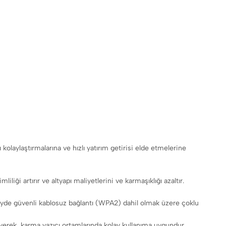
olaylaştırmalarına ve hızlı yatırım getirisi elde etmelerine
liliği artırır ve altyapı maliyetlerini ve karmaşıklığı azaltır.
üzeyde güvenli kablosuz bağlantı (WPA2) dahil olmak üzere çoklu
kleyerek, karma yazıcı ortamlarında kolay kullanıma uygundur.