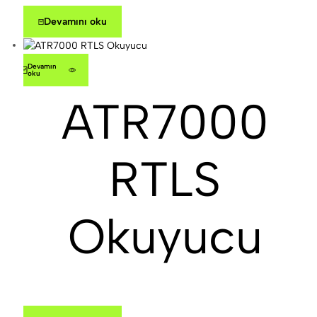
Devamını oku
Devamını
oku
ATR7000
RTLS
Okuyucu