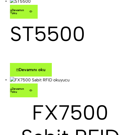
Devamını
oku
ST5500
Devamını oku
Devamını
oku
FX7500