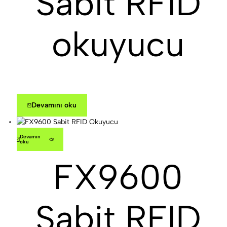
Sabit RFID
okuyucu
Devamını oku
Devamını
oku
FX9600
Sabit RFID