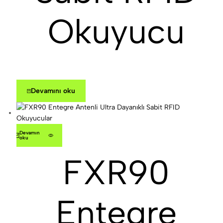
Okuyucu
Devamını oku
Devamını
oku
FXR90
Entegre