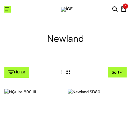
0
Newland
Sort
FILTER