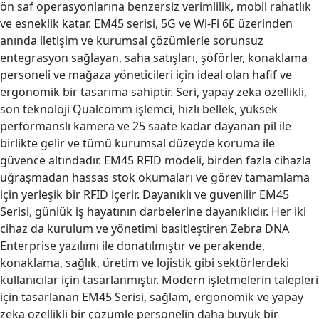
ön saf operasyonlarına benzersiz verimlilik, mobil rahatlık
ve esneklik katar. EM45 serisi, 5G ve Wi-Fi 6E üzerinden
anında iletişim ve kurumsal çözümlerle sorunsuz
entegrasyon sağlayan, saha satışları, şöförler, konaklama
personeli ve mağaza yöneticileri için ideal olan hafif ve
ergonomik bir tasarıma sahiptir. Seri, yapay zeka özellikli,
son teknoloji Qualcomm işlemci, hızlı bellek, yüksek
performanslı kamera ve 25 saate kadar dayanan pil ile
birlikte gelir ve tümü kurumsal düzeyde koruma ile
güvence altındadır. EM45 RFID modeli, birden fazla cihazla
uğraşmadan hassas stok okumaları ve görev tamamlama
için yerleşik bir RFID içerir. Dayanıklı ve güvenilir EM45
Serisi, günlük iş hayatının darbelerine dayanıklıdır. Her iki
cihaz da kurulum ve yönetimi basitleştiren Zebra DNA
Enterprise yazılımı ile donatılmıştır ve perakende,
konaklama, sağlık, üretim ve lojistik gibi sektörlerdeki
kullanıcılar için tasarlanmıştır. Modern işletmelerin talepleri
için tasarlanan EM45 Serisi, sağlam, ergonomik ve yapay
zeka özellikli bir çözümle personelin daha büyük bir